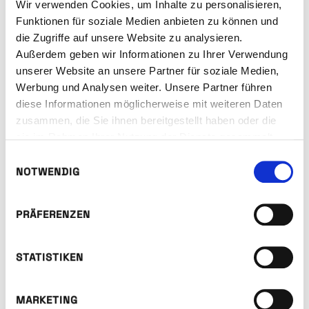
Wir verwenden Cookies, um Inhalte zu personalisieren,
Dies ist kein Gegensatz – sprechen Sie uns
Funktionen für soziale Medien anbieten zu können und
an, wir beraten Sie gerne. Gemeinsam
die Zugriffe auf unsere Website zu analysieren.
finden wir die passende Tür für Ihr Objekt.
Außerdem geben wir Informationen zu Ihrer Verwendung
unserer Website an unsere Partner für soziale Medien,
Werbung und Analysen weiter. Unsere Partner führen
KONTAKT
diese Informationen möglicherweise mit weiteren Daten
zusammen, die Sie ihnen bereitgestellt haben oder die
sie im Rahmen Ihrer Nutzung der Dienste gesammelt
haben.
Einwilligungsauswahl
NOTWENDIG
Auch interessant
PRÄFERENZEN
STATISTIKEN
MARKETING